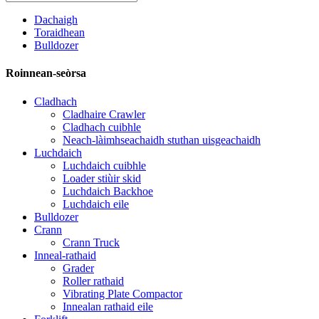
Dachaigh
Toraidhean
Bulldozer
Roinnean-seòrsa
Cladhach
Cladhaire Crawler
Cladhach cuibhle
Neach-làimhseachaidh stuthan uisgeachaidh
Luchdaich
Luchdaich cuibhle
Loader stiùir skid
Luchdaich Backhoe
Luchdaich eile
Bulldozer
Crann
Crann Truck
Inneal-rathaid
Grader
Roller rathaid
Vibrating Plate Compactor
Innealan rathaid eile