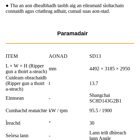
● Tha an aon dhealbhadh taobh aig an eileamaid sìoltachain
connaidh agus criathrag adhair, cumail suas aon-stad.
Paramadair
ITEM
AONAD
SD13
L × W × H (Ripper
mm
4492 × 3185 × 2950
gun a thoirt a-steach)
Cuideam obrachaidh
(Ripper gun a thoirt
t
13.7
a-steach)
Shangchai
Einnsean
-
SC8D143G2B1
Cumhachd reataichte
kW / rpm
95.5 / 1900
Ìreachd
°
30
Lann teilt dhìreach
Seòrsa lann
-
lann Angle