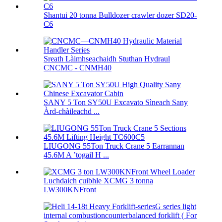
Shantui 20 tonna Bulldozer crawler dozer SD20-
C6
Sreath Làimhseachaidh Stuthan Hydraul
CNCMC - CNMH40
SANY 5 Ton SY50U Excavato Sìneach Sany
Àrd-chàileachd ...
LIUGONG 55Ton Truck Crane 5 Earrannan
45.6M A ’togail H ...
Luchdaich cuibhle XCMG 3 tonna
LW300KNFront