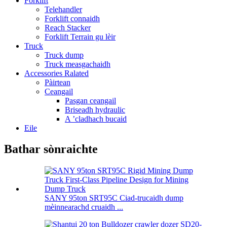
Forklift
Telehandler
Forklift connaidh
Reach Stacker
Forklift Terrain gu lèir
Truck
Truck dump
Truck measgachaidh
Accessories Ralated
Pàirtean
Ceangail
Pasgan ceangail
Briseadh hydraulic
A ’cladhach bucaid
Eile
Bathar sònraichte
SANY 95ton SRT95C Ciad-trucaidh dump
mèinnearachd cruaidh ...