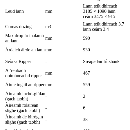
Lann teilt dhìreach
Leud lann
mm
3185 × 1090 lann
ceàrn 3475 × 915
Lann teilt dhìreach 3.7
Comas dozing
m3
lann ceàrn 3.4
Max drop fo thalamh
mm
590
an lann
Àrdaich àirde an lann
mm
930
Seòrsa Ripper
-
Sreapadair trì-shank
A ’reubadh
mm
467
doimhneachd ripper
Àirde togail an ripper
mm
559
Àireamh luchd-giùlan
-
2
(gach taobh)
Àireamh rolairean
-
6
slighe (gach taobh)
Àireamh de bhrògan
-
38
slighe (gach taobh)