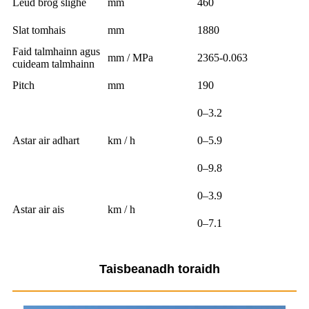
Leud bròg slighe
mm
460
Slat tomhais
mm
1880
Faid talmhainn agus
mm / MPa
2365-0.063
cuideam talmhainn
Pitch
mm
190
0–3.2
Astar air adhart
km / h
0–5.9
0–9.8
0–3.9
Astar air ais
km / h
0–7.1
Taisbeanadh toraidh