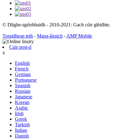
© Dlighe-sgrìobhaidh - 2010-2021: Gach còir glèidhte.
Toraidhean teth
-
Mapa-làraich
-
AMP Mobile
Cuir post-d
x
English
French
German
Portuguese
Spanish
Russian
Japanese
Korean
Arabic
Irish
Greek
Turkish
Italian
Danish