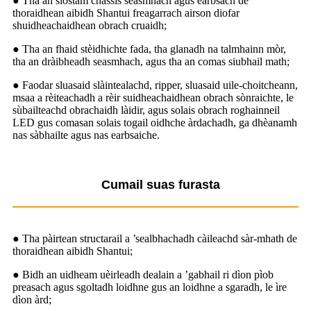
● Tha an siostam chassis seasmhach agus earbsach de
thoraidhean aibidh Shantui freagarrach airson diofar
shuidheachaidhean obrach cruaidh;
● Tha an fhaid stèidhichte fada, tha glanadh na talmhainn mòr,
tha an dràibheadh ​​seasmhach, agus tha an comas siubhail math;
● Faodar sluasaid slàintealachd, ripper, sluasaid uile-choitcheann,
msaa a rèiteachadh a rèir suidheachaidhean obrach sònraichte, le
sùbailteachd obrachaidh làidir, agus solais obrach roghainneil
LED gus comasan solais togail oidhche àrdachadh, ga dhèanamh
nas sàbhailte agus nas earbsaiche.
Cumail suas furasta
● Tha pàirtean structarail a ’sealbhachadh càileachd sàr-mhath de
thoraidhean aibidh Shantui;
● Bidh an uidheam uèirleadh dealain a ’gabhail ri dìon pìob
preasach agus sgoltadh loidhne gus an loidhne a sgaradh, le ìre
dìon àrd;