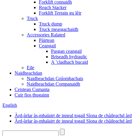
Forklift connaidh
Reach Stacker
Forklift Terrain gu lèir
Truck
Truck dump
Truck measgachaidh
Accessories Ralated
Pàirtean
Ceangail
Pasgan ceangail
Briseadh hydraulic
A ’cladhach bucaid
Eile
Naidheachdan
Naidheachdan Gnìomhachais
Naidheachdan Companaidh
Ceistean Cumanta
Cuir fios thugainn
English
Àrd-ùrlar às-mhalairt de inneal togail Sìona de chàileachd àrd
Àrd-ùrlar às-mhalairt de inneal togail Sìona de chàileachd àrd