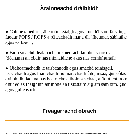
Àrainneachd dràibhidh
● Cab hexahedron, àite mòr a-staigh agus raon lèirsinn farsaing,
faodar FOPS / ROPS a rèiteachadh mar a dh ’fheumar, sàbhailte
agus earbsach;
● Bidh smachd dealanach air smeòrach làimhe is coise a
’dèanamh an obair nas mionaidiche agus nas comhfhurtail;
● Uidheamachadh le taisbeanadh agus smachd toinisgeil,
teasachadh agus fuarachadh fionnarachadh-àile, msaa, gus eòlas
dràibhidh daonna nas beairtiche a thoirt seachad, a ’toirt cothrom
dhut eòlas fhaighinn air inbhe an t-siostaim aig àm sam bith, glic
agus goireasach.
Freagarrachd obrach