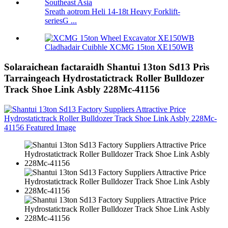
Sreath aotrom Heli 14-18t Heavy Forklift-
seriesG ...
Cladhadair Cuibhle XCMG 15ton XE150WB
Solaraichean factaraidh Shantui 13ton Sd13 Prìs
Tarraingeach Hydrostatictrack Roller Bulldozer
Track Shoe Link Asbly 228Mc-41156