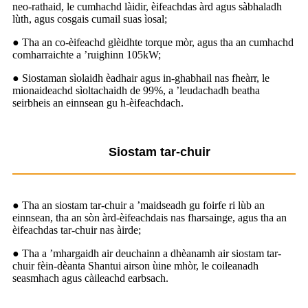
neo-rathaid, le cumhachd làidir, èifeachdas àrd agus sàbhaladh
lùth, agus cosgais cumail suas ìosal;
● Tha an co-èifeachd glèidhte torque mòr, agus tha an cumhachd
comharraichte a ’ruighinn 105kW;
● Siostaman sìolaidh èadhair agus in-ghabhail nas fheàrr, le
mionaideachd sìoltachaidh de 99%, a ’leudachadh beatha
seirbheis an einnsean gu h-èifeachdach.
Siostam tar-chuir
● Tha an siostam tar-chuir a ’maidseadh gu foirfe ri lùb an
einnsean, tha an sòn àrd-èifeachdais nas fharsainge, agus tha an
èifeachdas tar-chuir nas àirde;
● Tha a ’mhargaidh air deuchainn a dhèanamh air siostam tar-
chuir fèin-dèanta Shantui airson ùine mhòr, le coileanadh
seasmhach agus càileachd earbsach.