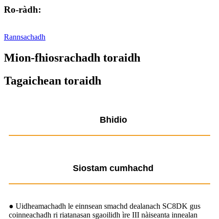
Ro-ràdh:
Rannsachadh
Mion-fhiosrachadh toraidh
Tagaichean toraidh
Bhidio
Siostam cumhachd
● Uidheamachadh le einnsean smachd dealanach SC8DK gus
coinneachadh ri riatanasan sgaoilidh ìre III nàiseanta innealan