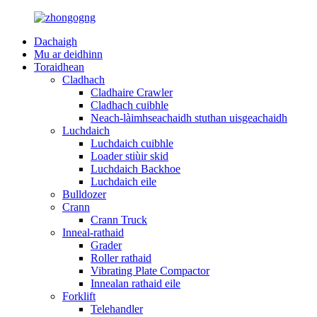
Dachaigh
Mu ar deidhinn
Toraidhean
Cladhach
Cladhaire Crawler
Cladhach cuibhle
Neach-làimhseachaidh stuthan uisgeachaidh
Luchdaich
Luchdaich cuibhle
Loader stiùir skid
Luchdaich Backhoe
Luchdaich eile
Bulldozer
Crann
Crann Truck
Inneal-rathaid
Grader
Roller rathaid
Vibrating Plate Compactor
Innealan rathaid eile
Forklift
Telehandler