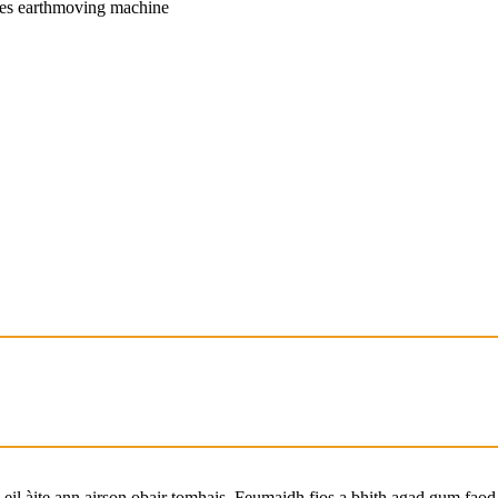
l àite ann airson obair tomhais. Feumaidh fios a bhith agad gum faod a