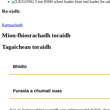
Ro-ràdh:
Rannsachadh
Mion-fhiosrachadh toraidh
Tagaichean toraidh
Bhidio
Furasta a chumail suas
Ann an àrainneachdan cuaraidh agus mèinnearachd duilich, chan ei