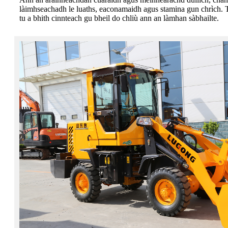
làimhseachadh le luaths, eaconamaidh agus stamina gun chrìch. Th
tu a bhith cinnteach gu bheil do chliù ann an làmhan sàbhailte.