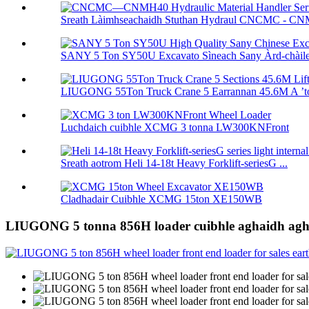
Sreath Làimhseachaidh Stuthan Hydraul CNCMC - C
SANY 5 Ton SY50U Excavato Sìneach Sany Àrd-chàilea
LIUGONG 55Ton Truck Crane 5 Earrannan 45.6M A ’tog
Luchdaich cuibhle XCMG 3 tonna LW300KNFront
Sreath aotrom Heli 14-18t Heavy Forklift-seriesG ...
Cladhadair Cuibhle XCMG 15ton XE150WB
LIUGONG 5 tonna 856H loader cuibhle aghaidh aghai