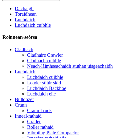
Dachaigh
Toraidhean
Luchdaich
Luchdaich cuibhle
Roinnean-seòrsa
Cladhach
Cladhaire Crawler
Cladhach cuibhle
Neach-làimhseachaidh stuthan uisgeachaidh
Luchdaich
Luchdaich cuibhle
Loader stiùir skid
Luchdaich Backhoe
Luchdaich eile
Bulldozer
Crann
Crann Truck
Inneal-rathaid
Grader
Roller rathaid
Vibrating Plate Compactor