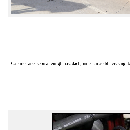
Cab mòr àite, seòrsa fèin-ghluasadach, innealan aoibhneis singil