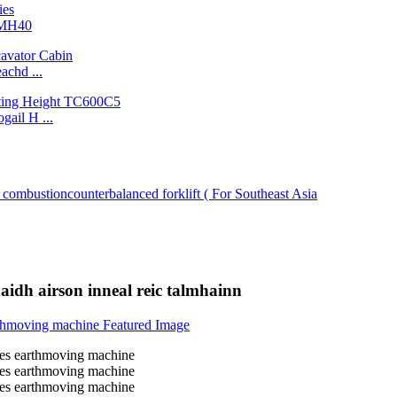
NMH40
chd ...
ail H ...
dh airson inneal reic talmhainn