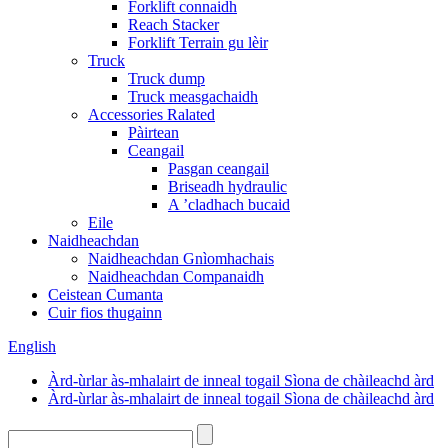
Forklift connaidh
Reach Stacker
Forklift Terrain gu lèir
Truck
Truck dump
Truck measgachaidh
Accessories Ralated
Pàirtean
Ceangail
Pasgan ceangail
Briseadh hydraulic
A ’cladhach bucaid
Eile
Naidheachdan
Naidheachdan Gnìomhachais
Naidheachdan Companaidh
Ceistean Cumanta
Cuir fios thugainn
English
Àrd-ùrlar às-mhalairt de inneal togail Sìona de chàileachd àrd
Àrd-ùrlar às-mhalairt de inneal togail Sìona de chàileachd àrd