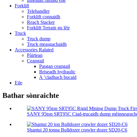
Innealan rathaid eile
Forklift
Telehandler
Forklift connaidh
Reach Stacker
Forklift Terrain gu lèir
Truck
Truck dump
Truck measgachaidh
Accessories Ralated
Pàirtean
Ceangail
Pasgan ceangail
Briseadh hydraulic
A ’cladhach bucaid
Eile
Bathar sònraichte
SANY 95ton SRT95C Ciad-trucaidh dump mèinnearachd 
Shantui 20 tonna Bulldozer crawler dozer SD20-C6