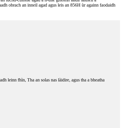
anadh obrach an inneil agad agus leis an 856H ùr againn faodaidh
adh leinn fhìn, Tha an solas nas làidire, agus tha a bheatha