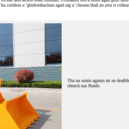
a creideas a ’ghnìomhachais agad aig a’ cheann thall an urra ri coile
Tha na solais againn air an dealbh
obrach nas fhaide.