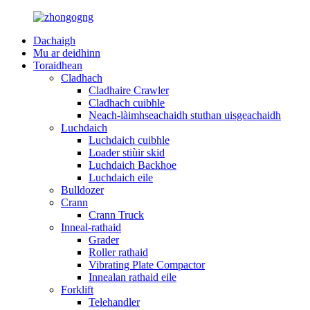
Dachaigh
Mu ar deidhinn
Toraidhean
Cladhach
Cladhaire Crawler
Cladhach cuibhle
Neach-làimhseachaidh stuthan uisgeachaidh
Luchdaich
Luchdaich cuibhle
Loader stiùir skid
Luchdaich Backhoe
Luchdaich eile
Bulldozer
Crann
Crann Truck
Inneal-rathaid
Grader
Roller rathaid
Vibrating Plate Compactor
Innealan rathaid eile
Forklift
Telehandler